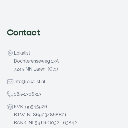
Contact
Address
Lokalist
Dochterenseweg 13A
7245 NN Laren
(Gld)
Email
info@lokalist.nl
Telefoon
085-1306313
Bedrijfsinfo
KVK: 99545926
BTW: NL869034868B01
BANK: NL59TRIO0321163842